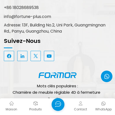
+86 18028689538
info@fortune-plus.com
Adresse: 13F, Building No.2, Uni Park, Guangmingnan
Rd., Panyu, Guangzhou, China
Suivez-Nous
Mots clés populaires :
Charnière de meuble réglable 4D à fermeture
silencieuse
Charnières de porte cachées en gros pour armoires
Maison
Produits
Contact
WhatsApp
Charnière d'armoire à vitesse réglable