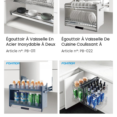
Égouttoir À Vaisselle En
Égouttoir À Vaisselle De
Acier Inoxydable À Deux
Cuisine Coulissant À
Niveaux Pour Meuble
Abaissement En Fil
Article n°: PB-011
Article n°: PB-022
Métallique