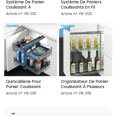
Système De Panier
Système De Paniers
Coulissant À
Coulissants En Fil
Abaissement En Verre
Métallique Magic
Article n°: PB-021
Article n°: PB-020
Pour Meuble De Cuisine
Corner
Quincaillerie Pour
Organisateur De Panier
Panier Coulissant
Coulissant À Plusieurs
D'angle Mort De Cuisine
Niveaux Réglable Pour
Article n°: PB-019
Article n°: PB-018
Placard