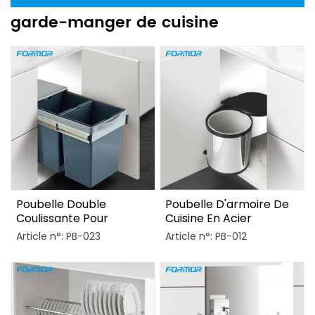
garde-manger de cuisine
Poubelle Double
Poubelle D'armoire De
Coulissante Pour
Cuisine En Acier
Armoire De Cuisine
Inoxydable
Article n°: PB-023
Article n°: PB-012