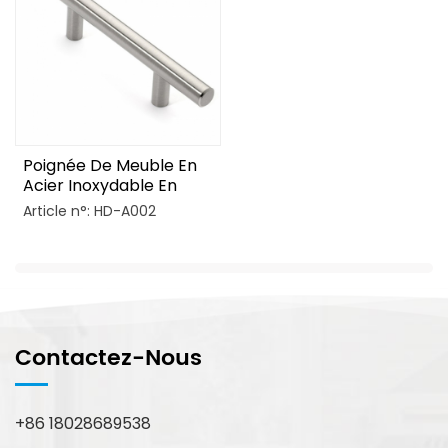
Poignée De Meuble En
Acier Inoxydable En
Forme De T
Article n°: HD-A002
Contactez-Nous
+86 18028689538