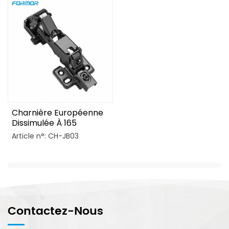
Charnière Européenne
Dissimulée À 165
Degrés, Grande
Article n°: CH-JB03
Ouverture
Contactez-Nous