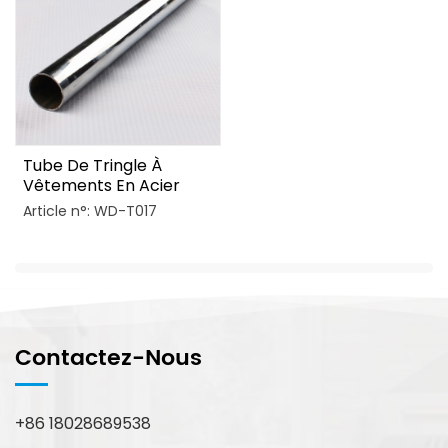
Tube De Tringle À
Vêtements En Acier
Laminé À Froid Pour
Article n°: WD-T017
Armoire
Contactez-Nous
+86 18028689538