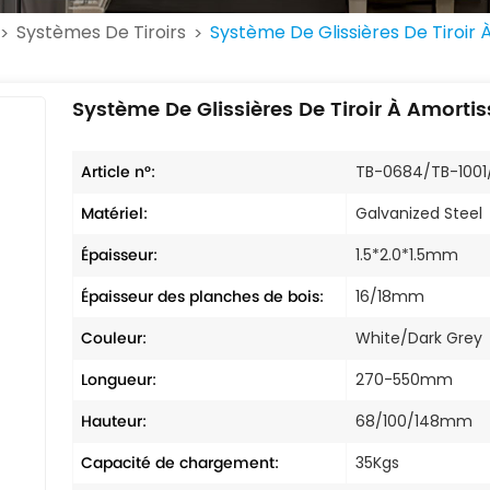
Systèmes De Tiroirs
Système De Glissières De Tiroi
>
>
Système De Glissières De Tiroir À Amort
Article n°:
TB-0684/TB-1001
Matériel:
Galvanized Steel
Épaisseur:
1.5*2.0*1.5mm
Épaisseur des planches de bois:
16/18mm
Couleur:
White/Dark Grey
Longueur:
270-550mm
Hauteur:
68/100/148mm
Capacité de chargement:
35Kgs