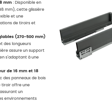
148 mm
:
Disponible en
8 mm), cette glissière
exible et une
tions de tiroirs et
églables (270-500 mm)
et des longueurs
sière assure un support
 en s'adaptant à une
eur de 16 mm et 18
ec des panneaux de bois
tiroir offre une
 assurant un
 les environnements