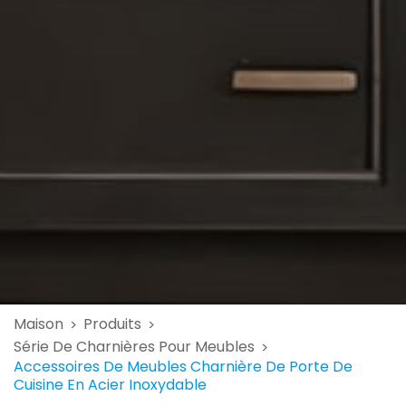
Maison
Produits
>
>
Série De Charnières Pour Meubles
>
Accessoires De Meubles Charnière De Porte De
Cuisine En Acier Inoxydable