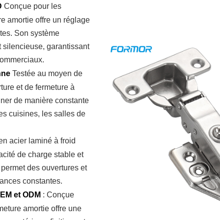
D
Conçue pour les
e amortie offre un réglage
ortes. Son système
 silencieuse, garantissant
 commerciaux.
enne
Testée au moyen de
rture et de fermeture à
onner de manière constante
s cuisines, les salles de
n acier laminé à froid
cité de charge stable et
e permet des ouvertures et
mances constantes.
 OEM et ODM
:
Conçue
meture amortie offre une