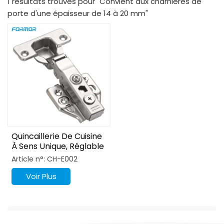
1 résultats trouvés pour "Convient aux charnières de
porte d'une épaisseur de 14 à 20 mm"
Quincaillerie De Cuisine
À Sens Unique, Réglable
3D, Nickelée, Résistante
Article n°: CH-E002
À La Rouille, Fermeture
Douce
Voir Plus