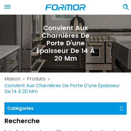
Convient Aux
Charnières De
Porte D'une
Épaisseur De 14 À
20 Mm
Maison
Produits
>
>
Convient Aux Charnières De Porte D'une Épaisseur
De 14 À 20 Mm
Catégories
Recherche