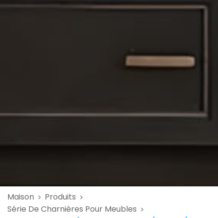
Maison
Produits
>
>
Série De Charnières Pour Meubles
>