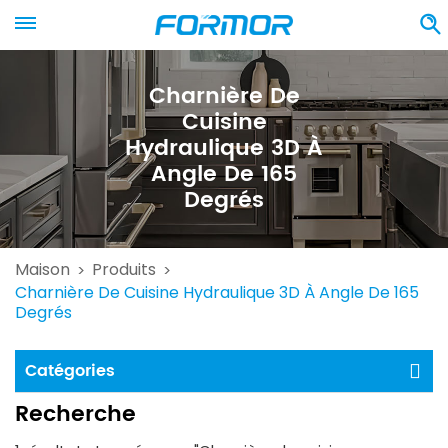
Charnière De
Cuisine
Hydraulique 3D À
Angle De 165
Degrés
Maison
Produits
>
>
Charnière De Cuisine Hydraulique 3D À Angle De 165
Degrés
Catégories
Recherche