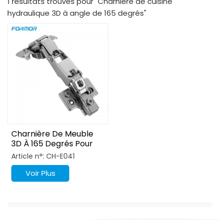
1 résultats trouvés pour "Charnière de cuisine
hydraulique 3D à angle de 165 degrés"
Charnière De Meuble
3D À 165 Degrés Pour
Cuisine, Chambre Et
Article n°: CH-E041
Salon
Voir Plus