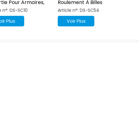
tie Pour Armoires,
Roulement À Billes
eries, Meubles De
Dynamique À 3 Volets
le n°: DS-SC10
Article n°: DS-SC54
au
Avec Fermeture
Amortie
oir Plus
Voir Plus