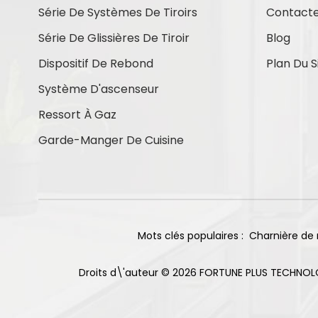
Série De Systèmes De Tiroirs
Contact
Contactez-Nous
Série De Glissières De Tiroir
Blog
Dispositif De Rebond
Plan Du S
Système D'ascenseur
Nouveaux Produits
Ressort À Gaz
Garde-Manger De Cuisine
Charnières à
fermeture douce en
titane, base droite,
En Savoir Plus
105°, 85 g
Charnière
Mots clés populaires :
Charnière de 
coulissante à double
sens pour armoire, 2
En Savoir Plus
trous, finition
Droits d\'auteur © 2026 FORTUNE PLUS TECHNOL
nickelée