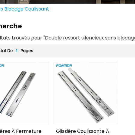
ns Blocage Coulissant
herche
ltats trouvés pour "Double ressort silencieux sans blocag
otal De
1
Pages
sières À Fermeture
Glissière Coulissante À