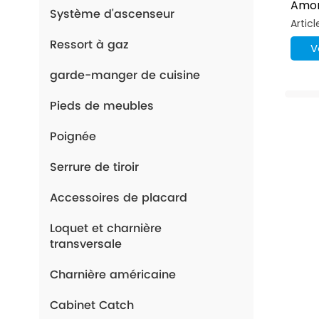
Amor
Système d'ascenseur
Pend
Artic
Bure
Ressort à gaz
V
garde-manger de cuisine
Pieds de meubles
Poignée
Serrure de tiroir
Accessoires de placard
Loquet et charnière
transversale
Charnière américaine
Cabinet Catch