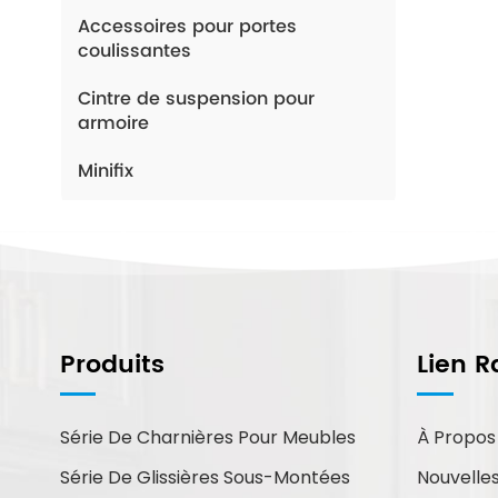
Accessoires pour portes
coulissantes
Cintre de suspension pour
armoire
Minifix
Comment Pouvons-Nous
Vous Aider ?
Produits
Lien R
Vous pouvez nous contacter de
la manière qui vous convient le
mieux. Nous sommes
Série De Charnières Pour Meubles
À Propos
disponibles 24h/24 et 7j/7 par
Série De Glissières Sous-Montées
Nouvelle
courriel ou par téléphone.