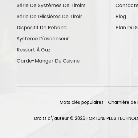
Série De Systèmes De Tiroirs
Contact
Contactez-Nous
Série De Glissières De Tiroir
Blog
Dispositif De Rebond
Plan Du S
Système D'ascenseur
Nouveaux Produits
Ressort À Gaz
Garde-Manger De Cuisine
Charnières à
fermeture douce en
titane, base droite,
En Savoir Plus
105°, 85 g
Charnière
Mots clés populaires :
Charnière de 
coulissante à double
sens pour armoire, 2
En Savoir Plus
trous, finition
Droits d\'auteur © 2026 FORTUNE PLUS TECHNOL
nickelée