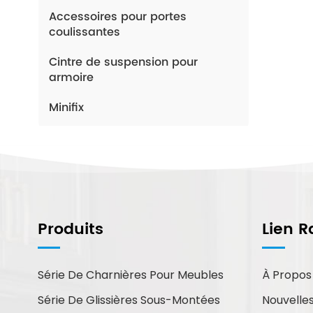
Accessoires pour portes
coulissantes
Cintre de suspension pour
armoire
Minifix
Comment Pouvons-Nous
Vous Aider ?
Produits
Lien R
Vous pouvez nous contacter de
la manière qui vous convient le
mieux. Nous sommes
Série De Charnières Pour Meubles
À Propos
disponibles 24h/24 et 7j/7 par
Série De Glissières Sous-Montées
Nouvelle
courriel ou par téléphone.