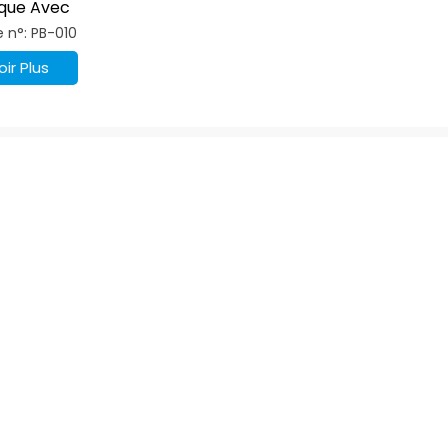
que Avec
soires Coulissants,
e n°: PB-010
eau Tournant En
Et Métal.
oir Plus