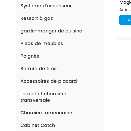
Magi
Système d'ascenseur
Acces
Articl
Plat
Ressort à gaz
MDF 
V
garde-manger de cuisine
Pieds de meubles
Poignée
Serrure de tiroir
Accessoires de placard
Loquet et charnière
transversale
Charnière américaine
Cabinet Catch