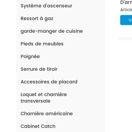
D'arm
Système d'ascenseur
Trou
Artic
Amor
Ressort à gaz
Hydr
V
garde-manger de cuisine
Pieds de meubles
Poignée
Serrure de tiroir
Accessoires de placard
Loquet et charnière
transversale
Charnière américaine
Cabinet Catch