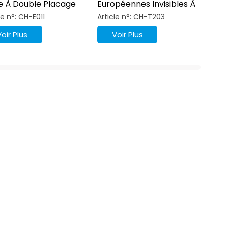
e À Double Placage
Européennes Invisibles À
Degrés
Fermeture Douce À 105
le n°: CH-E011
Article n°: CH-T203
Degrés, Serrure En
Alliage De Zinc Et Titane
Voir Plus
Voir Plus