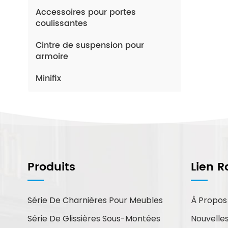
Accessoires pour portes
coulissantes
Cintre de suspension pour
armoire
Minifix
Comment Pouvons-Nous
Vous Aider ?
Produits
Lien R
Vous pouvez nous contacter de
la manière qui vous convient le
mieux. Nous sommes
Série De Charnières Pour Meubles
À Propos
disponibles 24h/24 et 7j/7 par
Série De Glissières Sous-Montées
Nouvelle
courriel ou par téléphone.