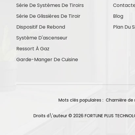
Série De Systèmes De Tiroirs
Contact
Contactez-Nous
Série De Glissières De Tiroir
Blog
Dispositif De Rebond
Plan Du S
Système D'ascenseur
Nouveaux Produits
Ressort À Gaz
Garde-Manger De Cuisine
Charnières à
fermeture douce en
titane, base droite,
En Savoir Plus
105°, 85 g
Charnière
Mots clés populaires :
Charnière de 
coulissante à double
sens pour armoire, 2
En Savoir Plus
trous, finition
Droits d\'auteur © 2026 FORTUNE PLUS TECHNOL
nickelée