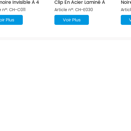
oire Invisible À 4
Clip En Acier Laminé À
Noir
s Avec
Froid
105 
le n°: CH-C011
Article n°: CH-E030
Artic
tissement
aulique
oir Plus
Voir Plus