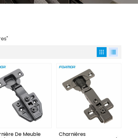
res"
rnière De Meuble
Charnières