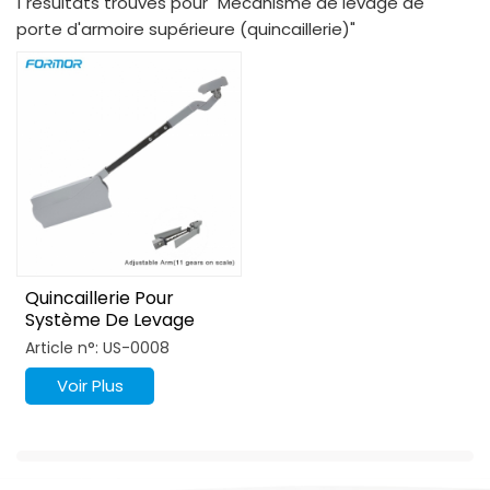
1 résultats trouvés pour "Mécanisme de levage de
porte d'armoire supérieure (quincaillerie)"
Quincaillerie Pour
Système De Levage
D'armoire Réglable En
Article n°: US-0008
Hauteur
Voir Plus