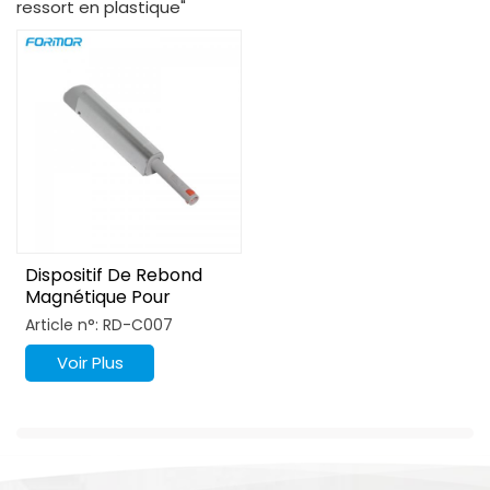
ressort en plastique"
Dispositif De Rebond
Magnétique Pour
Armoire À Ouverture
Article n°: RD-C007
Par Pression
Voir Plus