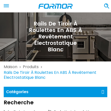
Rails De Tiroir À
Roulettes En ABS À
Revêtement
Électrostatique
Blanc
Maison
Produits
>
>
Rails De Tiroir À Roulettes En ABS À Revêtement
Électrostatique Blanc
Catégories
Recherche