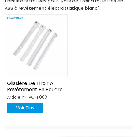
1 résultats trouvés pour "Rails de tiroir à roulettes en
ABS à revêtement électrostatique blanc"
Glissière De Tiroir À
Revêtement En Poudre
De Type Blum
Article n°: PC-F003
Voir Plus