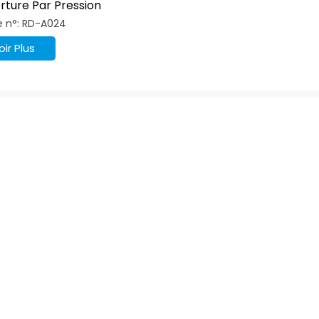
rture Par Pression
étique Pour
le n°: RD-A024
ire
oir Plus