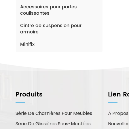
Accessoires pour portes
coulissantes
Cintre de suspension pour
armoire
Minifix
Comment Pouvons-Nous
Vous Aider ?
Produits
Lien R
Vous pouvez nous contacter de
la manière qui vous convient le
mieux. Nous sommes
Série De Charnières Pour Meubles
À Propos
disponibles 24h/24 et 7j/7 par
Série De Glissières Sous-Montées
Nouvelle
courriel ou par téléphone.