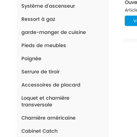
Ouve
Système d'ascenseur
Magn
Artic
Armo
Ressort à gaz
V
garde-manger de cuisine
Pieds de meubles
Poignée
Serrure de tiroir
Accessoires de placard
Loquet et charnière
transversale
Charnière américaine
Cabinet Catch