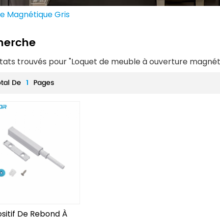
e Magnétique Gris
herche
ltats trouvés pour "Loquet de meuble à ouverture magnéti
otal De
1
Pages
ositif De Rebond À