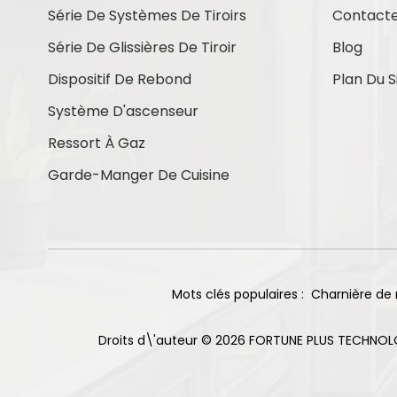
Série De Systèmes De Tiroirs
Contact
Contactez-Nous
Série De Glissières De Tiroir
Blog
Dispositif De Rebond
Plan Du S
Système D'ascenseur
Nouveaux Produits
Ressort À Gaz
Garde-Manger De Cuisine
Charnières à
fermeture douce en
titane, base droite,
En Savoir Plus
105°, 85 g
Charnière
Mots clés populaires :
Charnière de 
coulissante à double
sens pour armoire, 2
En Savoir Plus
trous, finition
Droits d\'auteur © 2026 FORTUNE PLUS TECHNOL
nickelée