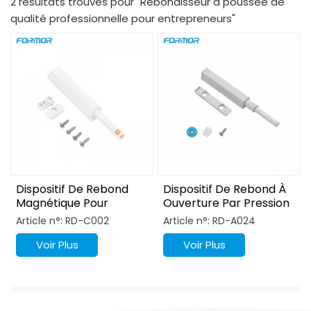
2 résultats trouvés pour "Rebondisseur à poussée de
qualité professionnelle pour entrepreneurs"
Dispositif De Rebond
Dispositif De Rebond À
Magnétique Pour
Ouverture Par Pression
Armoire À Ouverture
Magnétique Pour
Article n°: RD-C002
Article n°: RD-A024
Par Pression
Armoire
Voir Plus
Voir Plus