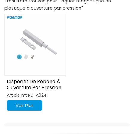
1 résultats trouvés pour "Loquet magnétique en
plastique à ouverture par pression"
Dispositif De Rebond À
Ouverture Par Pression
Magnétique Pour
Article n°: RD-A024
Armoire
Voir Plus